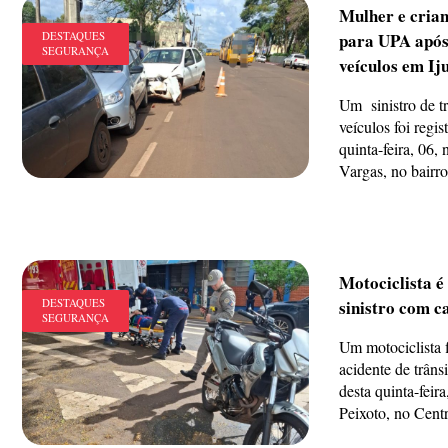
Mulher e cria
DESTAQUES
para UPA após 
SEGURANÇA
veículos em Iju
Um sinistro de tr
veículos foi regis
quinta-feira, 06,
Vargas, no bairro
Motociclista é
DESTAQUES
sinistro com c
SEGURANÇA
Um motociclista 
acidente de trâns
desta quinta-feir
Peixoto, no Centro