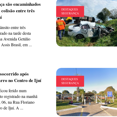
nça são encaminhados
colisão entre três
DESTAQUES
SEGURANÇA
í
ânsito entre três
trado na tarde desta
 na Avenida Getúlio
 Assis Brasil, em ...
 socorrido após
arro no Centro de Ijuí
DESTAQUES
SEGURANÇA
ficou ferido num
ito registrado na manhã
a, 06, na Rua Floriano
 de Ijuí. A ...