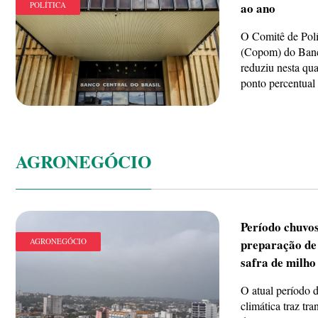
POLÍTICA
ao ano
O Comitê de Polí
(Copom) do Banc
reduziu nesta qua
ponto percentual a
AGRONEGÓCIO
Período chuvos
AGRONEGÓCIO
preparação de
safra de milho
O atual período d
climática traz tra