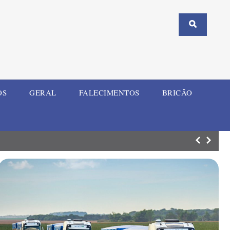
OS
GERAL
FALECIMENTOS
BRICÃO
ELI Summit RS re