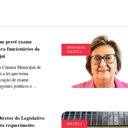
que prevê exame
ara funcionários da
DESTAQUES
POLÍTICA
juí
a Câmara Municipal de
í a lei que torna
lização de exame
gentes políticos e ...
iretor do Legislativo
nta requerimento
POLÍTICA