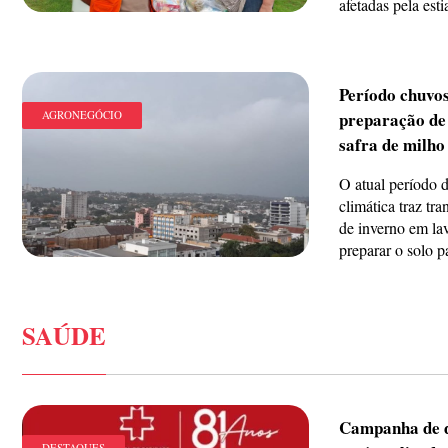
afetadas pela esti
Período chuvos
AGRONEGÓCIO
preparação de
safra de milho
O atual período d
climática traz tra
de inverno em la
preparar o solo pa
SAÚDE
Campanha de d
DESTAQUES