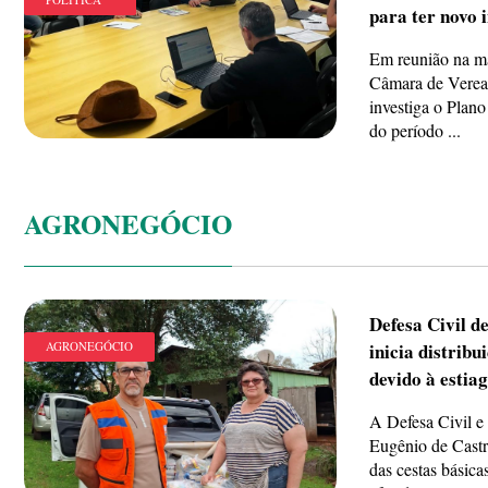
para ter novo 
Em reunião na ma
Câmara de Veread
investiga o Plano
do período ...
AGRONEGÓCIO
Defesa Civil d
AGRONEGÓCIO
inicia distribu
devido à estia
A Defesa Civil e 
Eugênio de Castr
das cestas básica