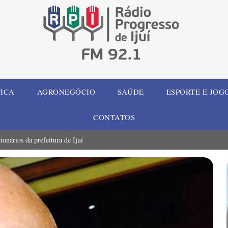
TICA
AGRONEGÓCIO
SAÚDE
ESPORTE E JOG
CONTATOS
onários da prefeitura de Ijuí