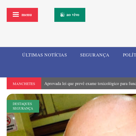
menu
ao vivo
ÚLTIMAS NOTÍCIAS
SEGURANÇA
POLÍ
Aprovada lei que prevê exame toxicológico para funci
MANCHETES
DESTAQUES
SEGURANÇA