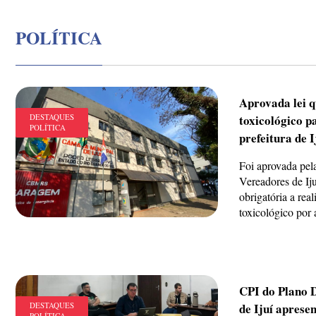
POLÍTICA
Aprovada lei 
DESTAQUES
toxicológico p
POLÍTICA
prefeitura de I
Foi aprovada pel
Vereadores de Iju
obrigatória a rea
toxicológico por a
CPI do Plano D
DESTAQUES
de Ijuí aprese
POLÍTICA