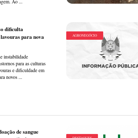
agem. Ao ...
o dificulta
 lavouras para nova
AGRONEGÓCIO
e instabilidade
nstornos para as culturas
vouras e dificuldade em
ra novos ...
oação de sangue
DESTAQUES