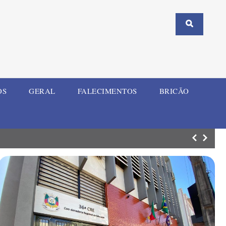
OS
GERAL
FALECIMENTOS
BRICÃO
Motociclista fic