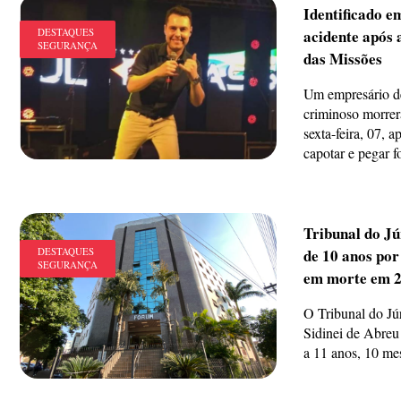
Identificado 
DESTAQUES
acidente após 
SEGURANÇA
das Missões
Um empresário d
criminoso morre
sexta-feira, 07, 
capotar e pegar f
Tribunal do Jú
DESTAQUES
de 10 anos por
SEGURANÇA
em morte em 
O Tribunal do Jú
Sidinei de Abreu
a 11 anos, 10 mes