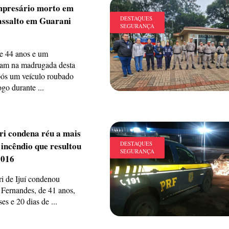
empresário morto em
assalto em Guarani
DESTAQUES
SEGURANÇA
e 44 anos e um
ram na madrugada desta
após um veículo roubado
ogo durante ...
ri condena réu a mais
 incêndio que resultou
DESTAQUES
SEGURANÇA
2016
ri de Ijuí condenou
 Fernandes, de 41 anos,
es e 20 dias de ...