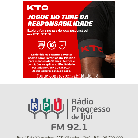
Jogue com responsabilidade. 18+
Rua 15 de Novembro, 275, 9º andar - Ijuí - RS - 98.700-000