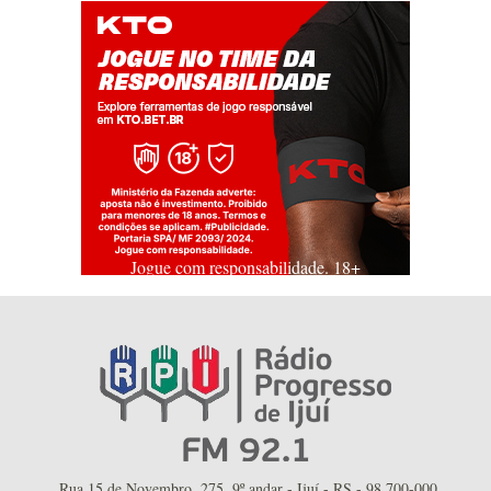
Jogue com responsabilidade. 18+
Rua 15 de Novembro, 275, 9º andar - Ijuí - RS - 98.700-000