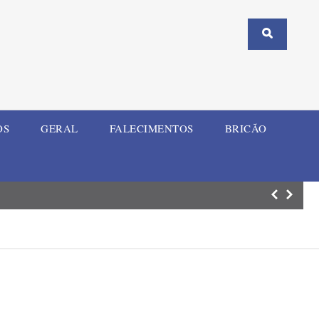
OS
GERAL
FALECIMENTOS
BRICÃO
ELI Summit RS re