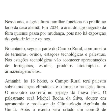
Nesse ano,
a agricultura familiar funciona no prédio ao
lado da casa alemã
.
Em 2024,
a
área do agronegócio
da
feira ijuiense
passa por mudança, pois n
ão há exposição
do gado de leite e ovi
nos.
No entanto, segue a parte do Campo Rural, com mostra
de terneiras, ovinos, estações tecnológicas e palestras.
Nas estações tecnológicas
vão
acontecer apresentaç
ões
de forrageiras, estufas, produtos fitoterápicos e
armazenagem/silos.
Amanhã, às 16 horas, o Campo Rural terá palestra
sobre mudanças climáticas e o impacto na agricultura.
O encontro ocorrerá no espaço do Inova Fest. O
palestrante será Michel Rocha da Silva,
doutor
em
a
gronomia
e p
rofessor
de
Climatologia Agrícola da
Unijui. Após
o evento
será criado um comitê de