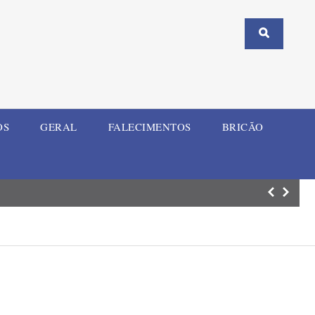
OS
GERAL
FALECIMENTOS
BRICÃO
Caminhos do Suc