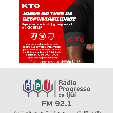
Jogue com responsabilidade. 18+
Rua 15 de Novembro, 275, 9º andar - Ijuí - RS - 98.700-000