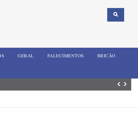
OS
GERAL
FALECIMENTOS
BRICÃO
ELI Summit RS re