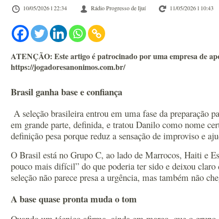
10/05/2026 l 22:34
Rádio Progresso de Ijuí
11/05/2026 l 10:43
ATENÇÃO: Este artigo é patrocinado por uma empresa de aposta
https://jogadoresanonimos.com.br/
Brasil ganha base e confiança
A seleção brasileira entrou em uma fase da preparação para
em grande parte, definida, e tratou Danilo como nome c
definição pesa porque reduz a sensação de improviso e aj
O Brasil está no Grupo C, ao lado de Marrocos, Haiti e 
pouco mais difícil” do que poderia ter sido e deixou clar
seleção não parece presa a urgência, mas também não ch
A base quase pronta muda o tom
Quando um técnico afirma, ainda em março, que o grupo e