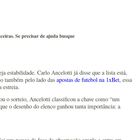
ceiras. Se precisar de ajuda busque
estabilidade. Carlo Ancelotti já disse que a lista está,
eio também pelo lado das
apostas de futebol na 1xBet
, essa
 estreia.
u o sorteio, Ancelotti classificou a chave como “um
r que o desenho do elenco ganhou tanta importância: a
Sai um pouco da fase de observação ampla e entra em