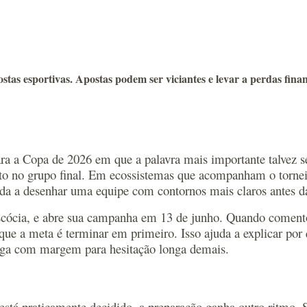
s esportivas. Apostas podem ser viciantes e levar a perdas finan
 a Copa de 2026 em que a palavra mais importante talvez seja 
erto no grupo final. Em ecossistemas que acompanham o torn
uda a desenhar uma equipe com contornos mais claros antes da
Escócia, e abre sua campanha em 13 de junho. Quando comento
o que a meta é terminar em primeiro. Isso ajuda a explicar po
ega com margem para hesitação longa demais.
stá praticamente decidido, a preparação ganha outro ritmo. 