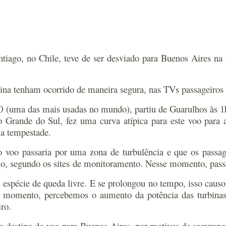
ago, no Chile, teve de ser desviado para Buenos Aires na m
ina tenham ocorrido de maneira segura, nas TVs passageiros
 (uma das mais usadas no mundo), partiu de Guarulhos às 1h
 Grande do Sul, fez uma curva atípica para este voo para a
ma tempestade.
 o voo passaria por uma zona de turbulência e que os passa
o, segundo os sites de monitoramento. Nesse momento, passa
spécie de queda livre. E se prolongou no tempo, isso causou
 momento, percebemos o aumento da potência das turbinas
iro.
o destino do voo para Buenos Aires, por motivos de seguranç