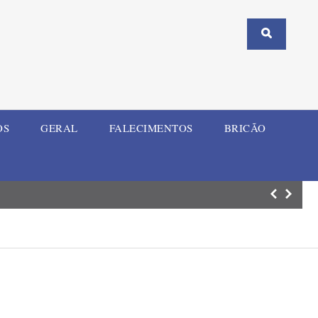
OS
GERAL
FALECIMENTOS
BRICÃO
Estádio Guilher