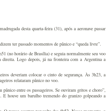
adrugada desta quarta-feira (31), após a aeronave passar
 dizem ter passado momentos de pânico e “queda livre”.
51 (no horário de Brasília) e seguia normalmente seu voo
 direita. Logo depois, já na fronteira com a Argentina a
geiros deveriam colocar o cinto de segurança.
Às 3h23, a
geiros relataram pânico no voo.
 pânico entre os passageiros. Se ouviram gritos e choro”,
. E houve um barulho tremendo do granizo golpeando a
a. O pouso ocorreu por volta das 4h52.
Nesse momento, o