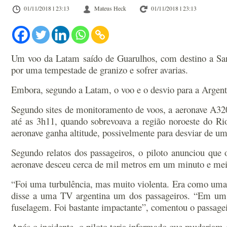
01/11/2018 l 23:13
Mateus Heck
01/11/2018 l 23:13
Um voo da Latam saído de Guarulhos, com destino a Santi
por uma tempestade de granizo e sofrer avarias.
Embora, segundo a Latam, o voo e o desvio para a Argent
Segundo sites de monitoramento de voos, a aeronave A320
até as 3h11, quando sobrevoava a região noroeste do Rio
aeronave ganha altitude, possivelmente para desviar de u
Segundo relatos dos passageiros, o piloto anunciou que
aeronave desceu cerca de mil metros em um minuto e mei
“Foi uma turbulência, mas muito violenta. Era como uma e
disse a uma TV argentina um dos passageiros. “Em um
fuselagem. Foi bastante impactante”, comentou o passage
Após o incidente, o piloto teria informado que mudariam 