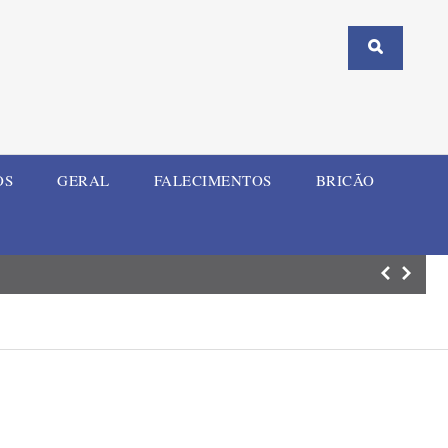
OS
GERAL
FALECIMENTOS
BRICÃO
Motociclista fic