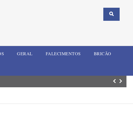
OS
GERAL
FALECIMENTOS
BRICÃO
Temporal das úl