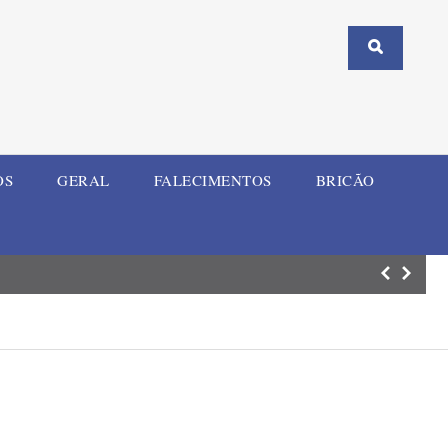
OS
GERAL
FALECIMENTOS
BRICÃO
Estádio Guilher