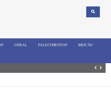
OS
GERAL
FALECIMENTOS
BRICÃO
União reconhece