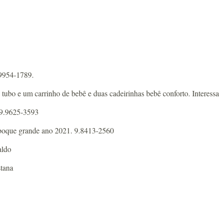
.9954-1789.
de tubo e um carrinho de bebê e duas cadeirinhas bebê conforto. Inter
 9.9625-3593
reboque grande ano 2021. 9.8413-2560
aldo
tana