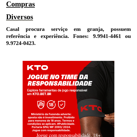
Compras
Diversos
Casal p
rocur
a
serviço
em
granja,
possuem
referência e experiência.
Fone
s
: 9.9941-4461
ou
9.9724-0423.
Jogue com responsabilidade. 18+