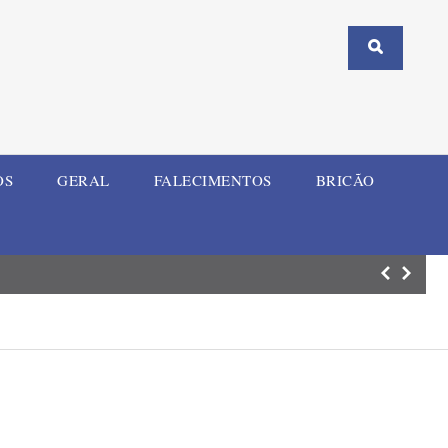
OS
GERAL
FALECIMENTOS
BRICÃO
ELI Summit RS re