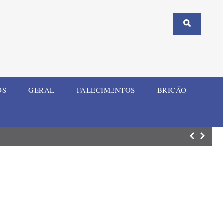
OS
GERAL
FALECIMENTOS
BRICÃO
Comércio de Ijuí