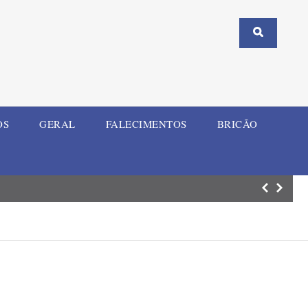
OS
GERAL
FALECIMENTOS
BRICÃO
Caminhos do Suc