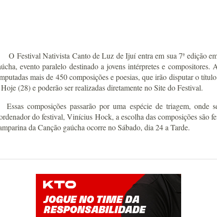
O Festival Nativista Canto de Luz de Ijuí entra em sua 7ª edição e
úcha, evento paralelo destinado a jovens intérpretes e compositores.
mputadas mais de 450 composições e poesias, que irão disputar o títu
 Hoje (28) e poderão ser realizadas diretamente no Site do Festival.
sas composições passarão por uma espécie de triagem, onde serã
ordenador do festival, Vinícius Hock, a escolha das composições são fe
Lamparina da Canção gaúcha ocorre no Sábado, dia 24 a Tarde.