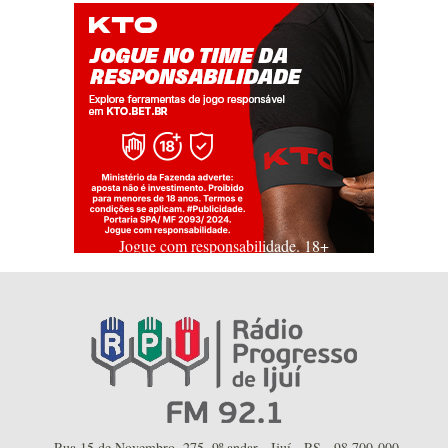
Jogue com responsabilidade. 18+
Rua 15 de Novembro, 275, 9º andar - Ijuí - RS - 98.700-000