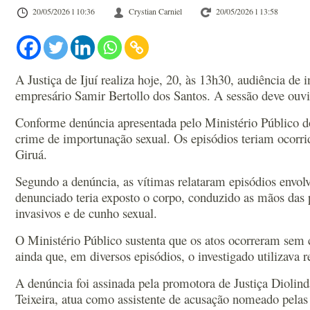
20/05/2026 l 10:36
Crystian Carniel
20/05/2026 l 13:58
A Justiça de Ijuí realiza hoje, 20, às 13h30, audiência de
empresário Samir Bertollo dos Santos. A sessão deve ouvi
Conforme denúncia apresentada pelo Ministério Público do
crime de importunação sexual. Os episódios teriam ocorrid
Giruá.
Segundo a denúncia, as vítimas relataram episódios envolv
denunciado teria exposto o corpo, conduzido as mãos das 
invasivos e de cunho sexual.
O Ministério Público sustenta que os atos ocorreram sem 
ainda que, em diversos episódios, o investigado utilizava
A denúncia foi assinada pela promotora de Justiça Diolin
Teixeira, atua como assistente de acusação nomeado pelas