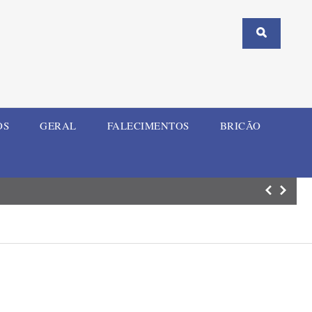
OS
GERAL
FALECIMENTOS
BRICÃO
Mulher e criança