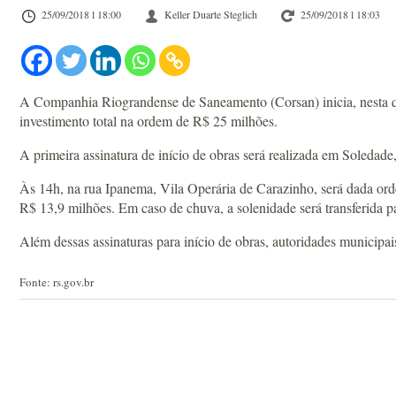
25/09/2018 l 18:00
Keller Duarte Steglich
25/09/2018 l 18:03
A Companhia Riograndense de Saneamento (Corsan) inicia, nesta qu
investimento total na ordem de R$ 25 milhões.
A primeira assinatura de início de obras será realizada em Soledad
Às 14h, na rua Ipanema, Vila Operária de Carazinho, será dada orde
R$ 13,9 milhões. Em caso de chuva, a solenidade será transferida par
Além dessas assinaturas para início de obras, autoridades municipa
Fonte: rs.gov.br