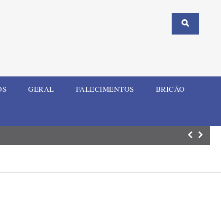
OS
GERAL
FALECIMENTOS
BRICÃO
Corsan mobiliza