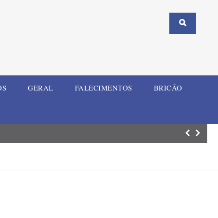
OS
GERAL
FALECIMENTOS
BRICÃO
SMEd de Ijuí rea