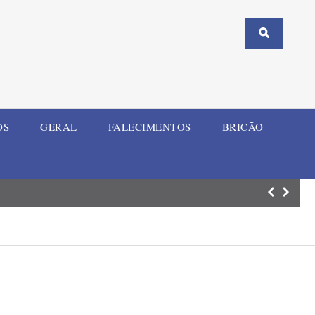
OS
GERAL
FALECIMENTOS
BRICÃO
Corsan mobiliza