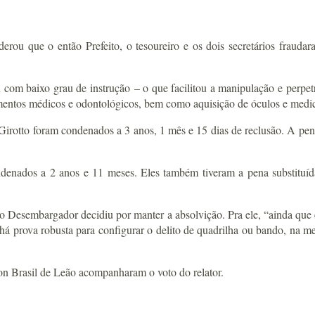
ou que o então Prefeito, o tesoureiro e os dois secretários fraudar
u com baixo grau de instrução – o que facilitou a manipulação e perpe
tamentos médicos e odontológicos, bem como aquisição de óculos e med
 Girotto foram condenados a 3 anos, 1 mês e 15 dias de reclusão. A pen
ondenados a 2 anos e 11 meses. Eles também tiveram a pena substitu
o Desembargador decidiu por manter a absolvição. Pra ele, “ainda que
 há prova robusta para configurar o delito de quadrilha ou bando, na m
 Brasil de Leão acompanharam o voto do relator.