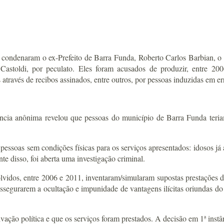
denaram o ex-Prefeito de Barra Funda, Roberto Carlos Barbian, o ex-t
Castoldi, por peculato. Eles foram acusados de produzir, entre 200
ravés de recibos assinados, entre outros, por pessoas induzidas em erro
ncia anônima revelou que pessoas do município de Barra Funda teria
ssoas sem condições físicas para os serviços apresentados: idosos já ap
te disso, foi aberta uma investigação criminal.
volvidos, entre 2006 e 2011, inventaram/simularam supostas prestações
assegurarem a ocultação e impunidade de vantagens ilícitas oriundas d
ção política e que os serviços foram prestados. A decisão em 1ª instân