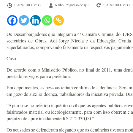
13/07/2018 l 06:33
Rádio Progresso de Ijuí
13/07/2018 l 06:33
Os Desembargadores que integram a 4ª Câmara Criminal do TJRS con
secretários de Obras, Adi Jorge Nicola e da Educação, Cyntia 
superfaturados, comprovando falsamente os respectivos pagamentos at
Caso
De acordo com o Ministério Público, no final de 2011, uma denú
prestado serviços para a prefeitura.
Em depoimentos, as pessoas teriam confirmado a denúncia. Seriam pe
em gozo de auxílio-doença, trabalhadores da iniciativa privada. Dian
“Apurou-se no referido inquérito civil que os agentes públicos en
falsificados material ou ideologicamente, para com isso obterem e 
prejuízo de aproximadamente R$ 212.330,00.”
Os acusados se defenderam alegando que as denúncias tiveram motiva