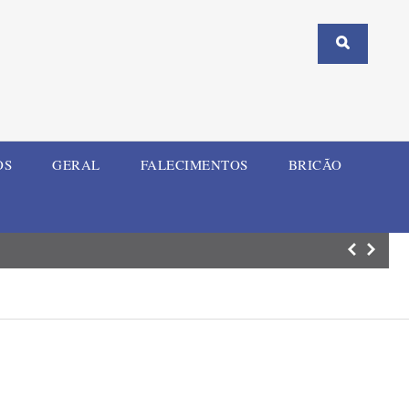
OS
GERAL
FALECIMENTOS
BRICÃO
Homem investiga