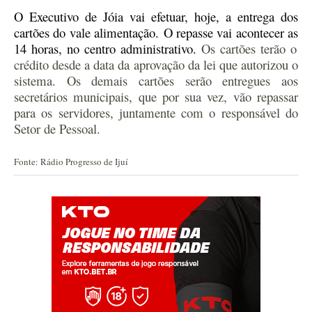
O
Executivo de Jóia
vai efetuar,
hoje,
a entrega dos
cartões
do v
ale
a
limentação.
O repasse vai acontecer as
14 h
oras
, no
c
entro
a
dministrativo.
Os cartões terão o
crédito desde a data da aprovação da lei que autorizou o
sistema. Os demais cartões serão entregues aos
secretários municipais, que por sua vez, vão repassar
para os servidores, juntamente com o responsável do
Setor de Pessoal.
Fonte: Rádio Progresso de Ijuí