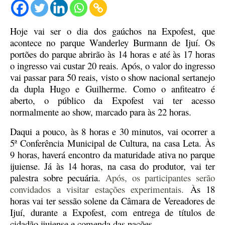
Hoje vai ser o dia dos gaúchos na Expofest, que
acontece no parque Wanderley Burmann de Ijuí.
Os
portões do parque abrirão às 14 horas e até às 17 horas
o ingresso vai custar 20 reais.
Após, o valor do ingresso
vai passar para 50 reais, visto o show nacional sertanejo
da dupla Hugo e Guilherme.
Como o anfiteatro é
aberto, o público da Expofest vai ter acesso
normalmente ao show, marcado para às 22 horas.
Daqui a pouco, às 8 horas e 30 minutos, vai ocorrer a
5ª Conferência Municipal de Cultura, na casa Leta.
Às
9 horas, haverá encontro da maturidade ativa no parque
ijuiense.
Já às 14 horas, na casa do produtor, vai ter
palestra sobre pecuária.
Após, os participantes serão
convidados a visitar estações experimentais.
Às 18
horas vai ter sessão solene da Câmara de Vereadores de
Ijuí, durante a Expofest, com entrega de títulos de
cidadão ijuiense e comenda das nações.