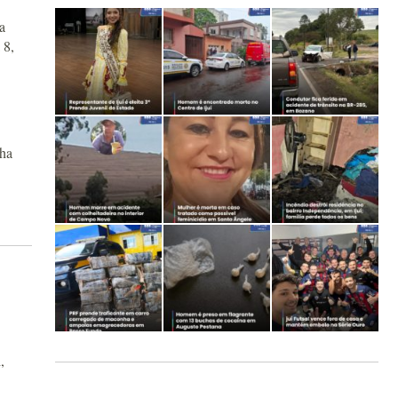
a
 8,
nha
,