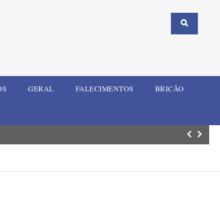
OS
GERAL
FALECIMENTOS
BRICÃO
Tribunal do Júr