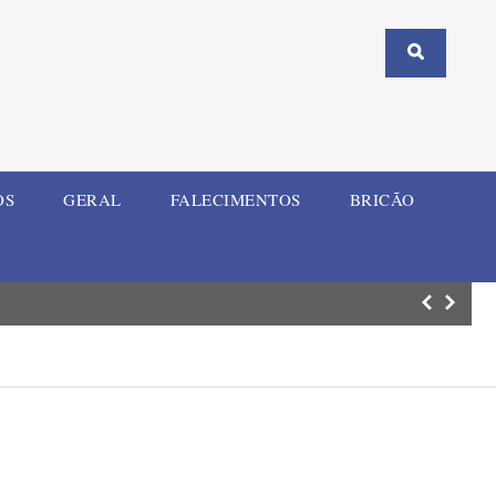
OS
GERAL
FALECIMENTOS
BRICÃO
Temporal das úl