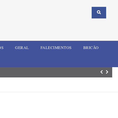
OS
GERAL
FALECIMENTOS
BRICÃO
Cidades do RS t