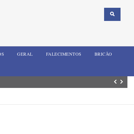
OS
GERAL
FALECIMENTOS
BRICÃO
Corsan mobiliza