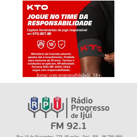
Jogue com responsabilidade. 18+
Rua 15 de Novembro, 275, 9º andar - Ijuí - RS - 98.700-000