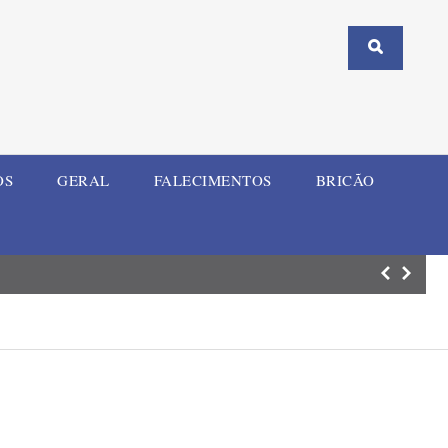
OS
GERAL
FALECIMENTOS
BRICÃO
SMEd de Ijuí rea