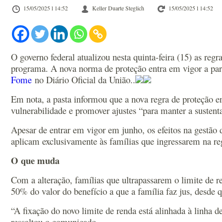
15/05/2025 l 14:52
Keller Duarte Steglich
15/05/2025 l 14:52
O governo federal atualizou nesta quinta-feira (15) as regr
programa. A nova norma de proteção entra em vigor a par
Fome
no Diário Oficial da União..
Em nota, a pasta informou que a nova regra de proteção en
vulnerabilidade e promover ajustes “para manter a sustent
Apesar de entrar em vigor em junho, os efeitos na gestão 
aplicam exclusivamente às famílias que ingressarem na reg
O que muda
Com a alteração, famílias que ultrapassarem o limite de 
50% do valor do benefício a que a família faz jus, desde 
“A fixação do novo limite de renda está alinhada à linha d
ressaltou o comunicado.