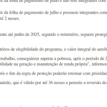
tir da folha de pagamento de julho e não têm integrantes com
tir da folha de pagamento de julho e possuem integrantes co
té 2 meses.
gente até junho de 2025, segundo o ministério, seguem protegi
érios de elegibilidade do programa, o valor integral do auxíli
o trabalho, conseguirem superar a pobreza, após o período de
ilidade na geração e manutenção de renda própria”, informou
ós o fim da regra de proteção poderão retornar com prioridad
antido, que é válido por até 36 meses e permite a reversão d