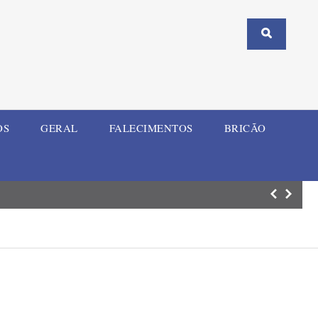
OS
GERAL
FALECIMENTOS
BRICÃO
Corsan mobiliza