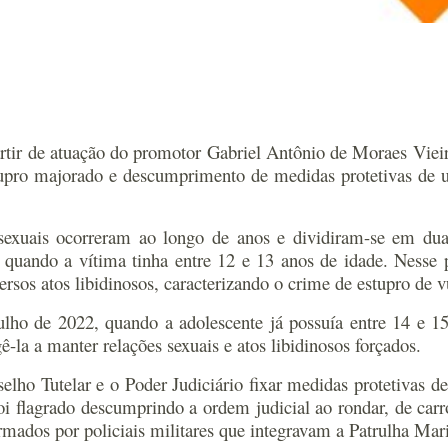
rtir de atuação do promotor Gabriel Antônio de Moraes Vie
stupro majorado e descumprimento de medidas protetivas de 
xuais ocorreram ao longo de anos e dividiram-se em duas 
uando a vítima tinha entre 12 e 13 anos de idade. Nesse pe
rsos atos libidinosos, caracterizando o crime de estupro de v
lho de 2022, quando a adolescente já possuía entre 14 e 1
-la a manter relações sexuais e atos libidinosos forçados.
ho Tutelar e o Poder Judiciário fixar medidas protetivas de
i flagrado descumprindo a ordem judicial ao rondar, de car
mados por policiais militares que integravam a Patrulha Mar