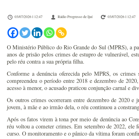
03/07/2026 l 12:47
Rádio Progresso de Ijuí
03/07/2026 l 12:47
O Ministério Público do Rio Grande do Sul (MPRS), a pa
anos de prisão pelos crimes de estupro de vulnerável, e
pelo réu contra a sua própria filha.
Conforme a denúncia oferecida pelo MPRS, os crimes se
compreendeu o período entre 2018 e dezembro de 2020, q
acesso à menor, o acusado praticou conjunção carnal e dive
Os outros crimes ocorreram entre dezembro de 2020 e ju
jovem, à mãe e ao irmão dela, o réu continuou a constrangê
Após os fatos virem à tona por meio de denúncia ao Consel
réu voltou a cometer crimes. Em setembro de 2022, ele fo
curso. O monitoramento e o pânico da vítima foram confir