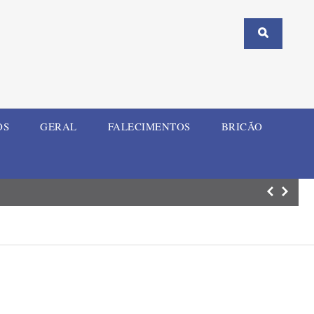
OS
GERAL
FALECIMENTOS
BRICÃO
Automóvel bate e