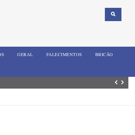
OS
GERAL
FALECIMENTOS
BRICÃO
Mulher e criança