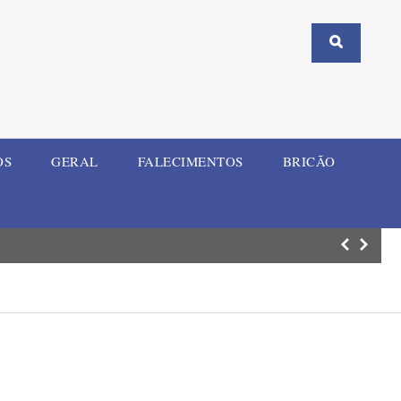
OS
GERAL
FALECIMENTOS
BRICÃO
Homem investiga