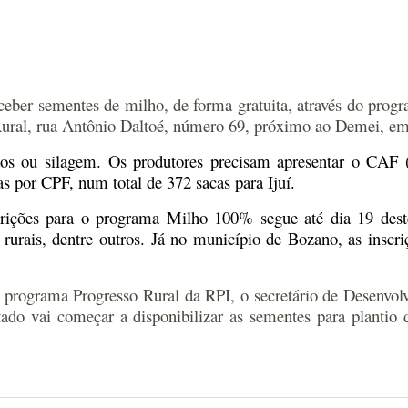
receber sementes de milho, de forma gratuita, através do p
ural, rua Antônio Daltoé, número 69, próximo ao Demei, em 
rãos ou silagem.
Os
produtor
es
precisa
m
apresentar
o CAF (
a
s por
CPF
, num total de 372 sac
a
s
para Ijuí
.
crições para o programa Milho 100% segue até dia 19 des
 rurais, dentre outros.
Já no município de Bozano, as inscr
o programa Progresso Rural da RPI, o secretário de Desenvo
do vai começar a disponibilizar as sementes para plantio