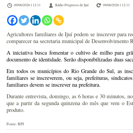
09/06/2026 l 12:11
Rádio Progresso de Ijuí
09/06/2026 l 12:11
Agricultores familiares de Ijuí podem se inscrever para 
comparecer na secretaria municipal de Desenvolvimento R
A iniciativa busca fomentar o cultivo de milho para g
documento
de identidade.
Serão disponibilizad
a
s
duas
sac
Em todos os municípios do Rio Grande do Sul, as ins
familiares se inscreverem, ou seja, prefeituras, sindicatos
familiares devem se inscrever na prefeitura.
Durante entrevista, domingo, as 6 horas e 30 minutos, n
que a partir da segunda quinzena do mês que vem o Esta
produto.
Fonte: RPI