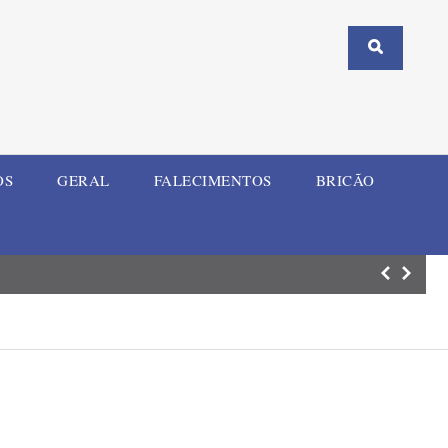
OS
GERAL
FALECIMENTOS
BRICÃO
ELI Summit RS re