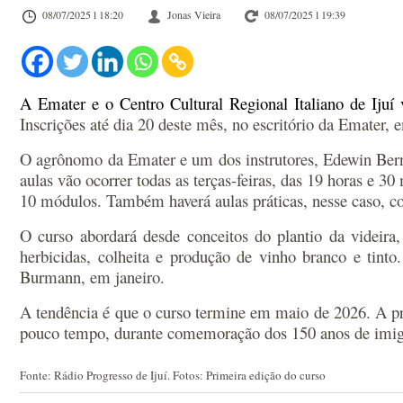
08/07/2025 l 18:20
Jonas Vieira
08/07/2025 l 19:39
A Emater e o Centro Cultural Regional Italiano de Ijuí
Inscrições até dia 20 deste mês, no escritório da Emater, e
O agrônomo da Emater e um dos instrutores, Edewin Bernic
aulas vão ocorrer todas as terças-feiras, das 19 horas e 3
10 módulos. Também haverá aulas práticas, nesse caso, com
O curso abordará desde conceitos do plantio da videira,
herbicidas, colheita e produção de vinho branco e tint
Burmann, em janeiro.
A tendência é que o curso termine em maio de 2026. A pri
pouco tempo, durante comemoração dos 150 anos de imigr
Fonte: Rádio Progresso de Ijuí. Fotos: Primeira edição do curso