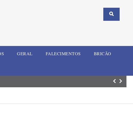
OS
GERAL
FALECIMENTOS
BRICÃO
Comércio de Ijuí