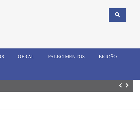
OS
GERAL
FALECIMENTOS
BRICÃO
Comércio de Ijuí