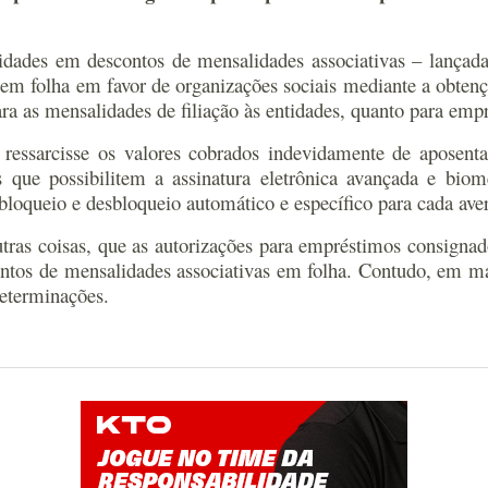
ridades em descontos de mensalidades associativas – lança
 folha em favor de organizações sociais mediante a obtençã
ara as mensalidades de filiação às entidades, quanto para em
ssarcisse os valores cobrados indevidamente de aposentad
que possibilitem a assinatura eletrônica avançada e biome
oqueio e desbloqueio automático e específico para cada aver
outras coisas, que as autorizações para empréstimos consign
ontos de mensalidades associativas em folha. Contudo, em m
eterminações.