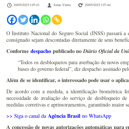
20/05/2025 l 05:43
Jonas Vieira
20/05/2025 l 07:44
O Instituto Nacional do Seguro Social (INSS) passará a e
consignado sejam descontadas diretamente de seus benefíc
Conforme
despacho
publicado no
Diário Oficial da Un
“Todos os desbloqueios para averbação de novos em
bases do governo federal”, diz despacho assinado pelo
Além de se identificar, o interessado pode usar o aplic
De acordo com a medida, a identificação biométrica feit
necessidade de avaliação do serviço de desbloqueio de
medidas corretivas e aprimoramentos, garantindo maior s
Agência Brasil
>> Siga o canal da
no WhatsApp
A concessão de novas autorizações automáticas para e