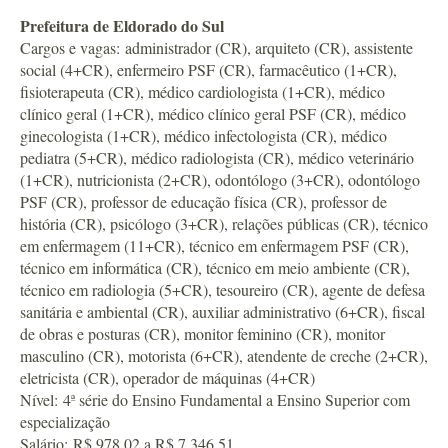
Prefeitura de Eldorado do Sul
Cargos e vagas: administrador (CR), arquiteto (CR), assistente
social (4+CR), enfermeiro PSF (CR), farmacêutico (1+CR),
fisioterapeuta (CR), médico cardiologista (1+CR), médico
clínico geral (1+CR), médico clínico geral PSF (CR), médico
ginecologista (1+CR), médico infectologista (CR), médico
pediatra (5+CR), médico radiologista (CR), médico veterinário
(1+CR), nutricionista (2+CR), odontólogo (3+CR), odontólogo
PSF (CR), professor de educação física (CR), professor de
história (CR), psicólogo (3+CR), relações públicas (CR), técnico
em enfermagem (11+CR), técnico em enfermagem PSF (CR),
técnico em informática (CR), técnico em meio ambiente (CR),
técnico em radiologia (5+CR), tesoureiro (CR), agente de defesa
sanitária e ambiental (CR), auxiliar administrativo (6+CR), fiscal
de obras e posturas (CR), monitor feminino (CR), monitor
masculino (CR), motorista (6+CR), atendente de creche (2+CR),
eletricista (CR), operador de máquinas (4+CR)
Nível: 4ª série do Ensino Fundamental a Ensino Superior com
especialização
Salário: R$ 978,02 a R$ 7.346,51