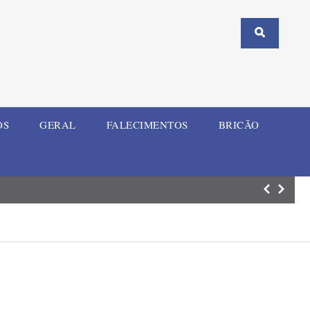
OS
GERAL
FALECIMENTOS
BRICÃO
Estádio Guilher