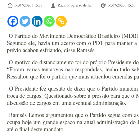
06/07/2020 l 15:33
Rádio Progresso de Ijuí
06/07/2020 l 15:55
O Partido do Movimento Democrático Brasileiro (MDB) obs
Segundo ele, havia um acerto com o PDT para manter a at
prévio acabou esfriando, disse Ramsés.
O motivo do distanciamento foi do próprio Presidente d
“Foram várias tentativas não respondidas, tenho tudo sa
Ressaltou que foi o partido que mais articulou emendas p
O Presidente fez questão de dizer que o Partido manté
troca de cargos. Questionado sobre a pressão para que o
discussão de cargos em uma eventual administração.
Ramsés Lemos argumentou que o Partido segue com as tr
ocupa hoje um grande espaço na atual administração do Pr
até o final deste mandato.