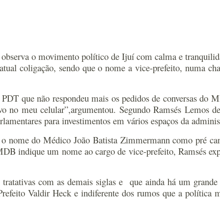
erva o movimento político de Ijuí com calma e tranquilida
ual coligação, sendo que o nome a vice-prefeito, numa chap
o PDT que não respondeu mais os pedidos de conversas do M
lvo no meu celular”,argumentou. S
egundo Ramsés Lemos d
arlamentares para investimentos em vários espaços da adminis
m o nome do Médico João Batista Zimmermann como pré candi
 MDB indique um nome ao cargo de vice-prefeito, Ramsés ex
atativas com as demais siglas e que ainda há um grande p
efeito Valdir Heck e indiferente dos rumos que a política mu