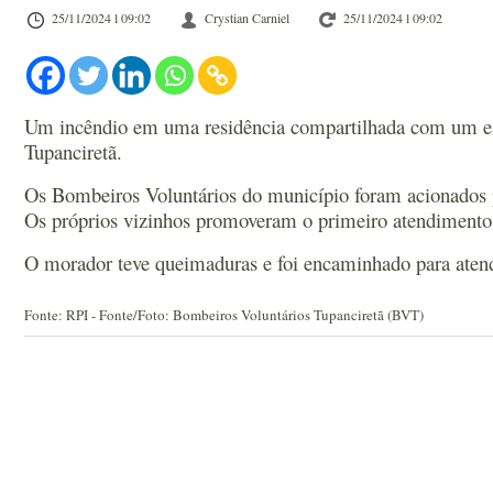
25/11/2024 l 09:02
Crystian Carniel
25/11/2024 l 09:02
Um incêndio em uma residência compartilhada com um est
Tupanciretã.
Os Bombeiros Voluntários do município foram acionados p
Os próprios vizinhos promoveram o primeiro atendimento. A 
O morador teve queimaduras e foi encaminhado para atendi
Fonte: RPI - Fonte/Foto: Bombeiros Voluntários Tupanciretã (BVT)