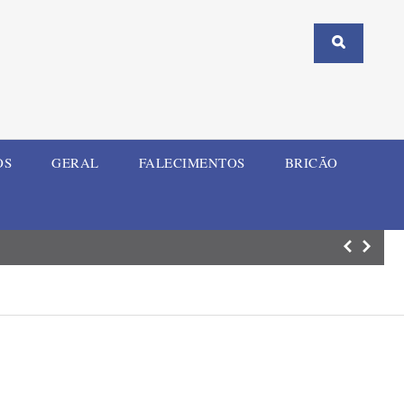
OS
GERAL
FALECIMENTOS
BRICÃO
Acusada de tráfi