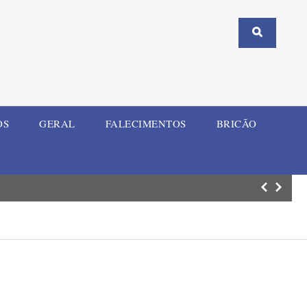
OS
GERAL
FALECIMENTOS
BRICÃO
Defesa Civil de 