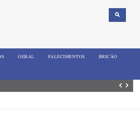
OS
GERAL
FALECIMENTOS
BRICÃO
A adoção de sta