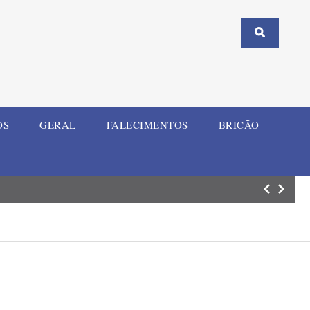
OS
GERAL
FALECIMENTOS
BRICÃO
Homem investiga