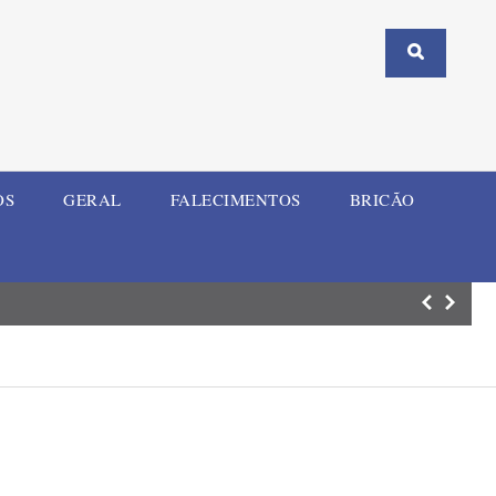
OS
GERAL
FALECIMENTOS
BRICÃO
Mulher e criança