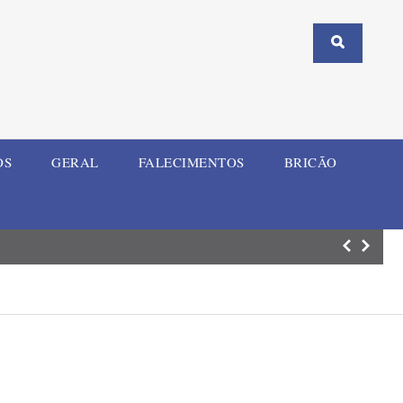
OS
GERAL
FALECIMENTOS
BRICÃO
Aluno armado co