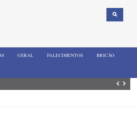
OS
GERAL
FALECIMENTOS
BRICÃO
Defesa Civil de 